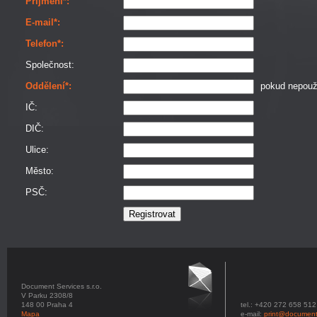
Příjmení*:
E-mail*:
Telefon*:
Společnost:
Oddělení*:
pokud nepouží
IČ:
DIČ:
Ulice:
Město:
PSČ:
Document Services s.r.o.
V Parku 2308/8
148 00 Praha 4
tel.: +420 272 658 512
Mapa
e-mail:
print@document