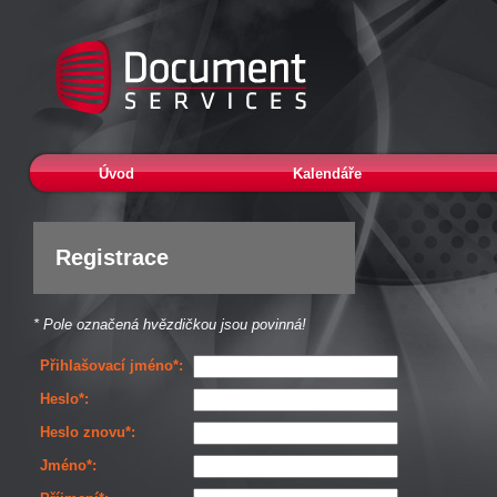
Úvod
Kalendáře
Registrace
* Pole označená hvězdičkou jsou povinná!
Přihlašovací jméno*:
Heslo*:
Heslo znovu*:
Jméno*: