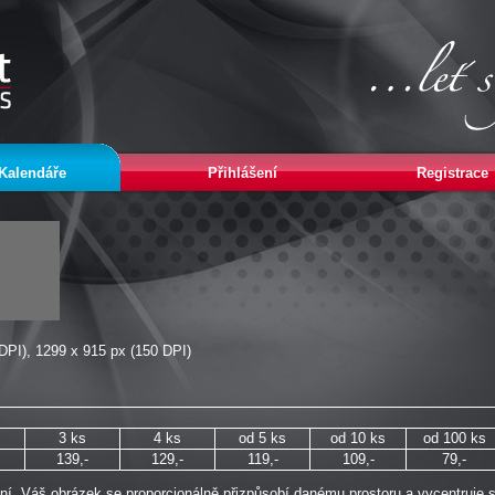
Kalendáře
Přihlášení
Registrace
DPI), 1299 x 915 px (150 DPI)
3 ks
4 ks
od 5 ks
od 10 ks
od 100 ks
139,-
129,-
119,-
109,-
79,-
ení, Váš obrázek se proporcionálně přizpůsobí danému prostoru a vycentruje s