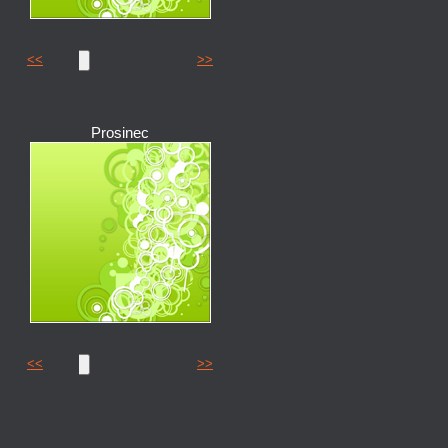
<<
>>
Prosinec
<<
>>