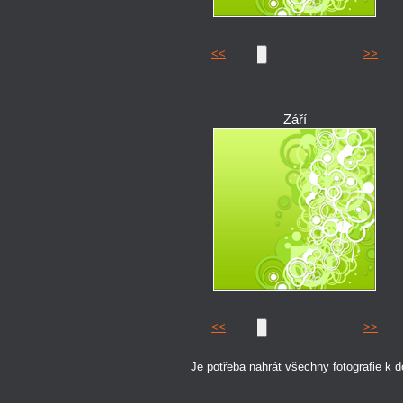
<<
>>
Září
<<
>>
Je potřeba nahrát všechny fotografie k