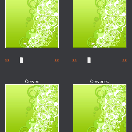
<<
>>
<<
>>
Červen
Červenec