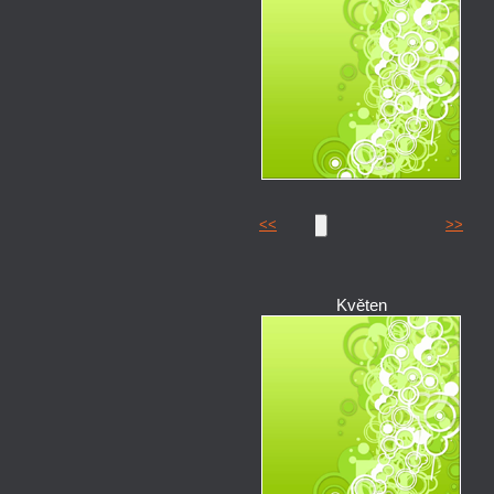
<<
>>
Květen