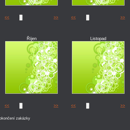
<<
>>
<<
>>
Říjen
Listopad
<<
>>
<<
>>
 dokončení zakázky