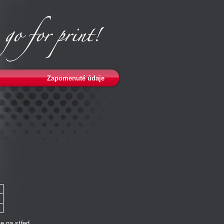
Zapomenuté údaje
e na střed.