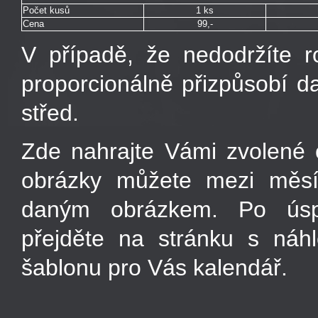
Počet kusů
1 ks
Cena
99,-
V případě, že nedodržíte r
proporcionálně přizpůsobí d
střed.
Zde nahrajte Vámi zvolené
obrázky můžete mezi měsí
daným obrázkem. Po úsp
přejděte na stránku s náh
šablonu pro Vás kalendář.