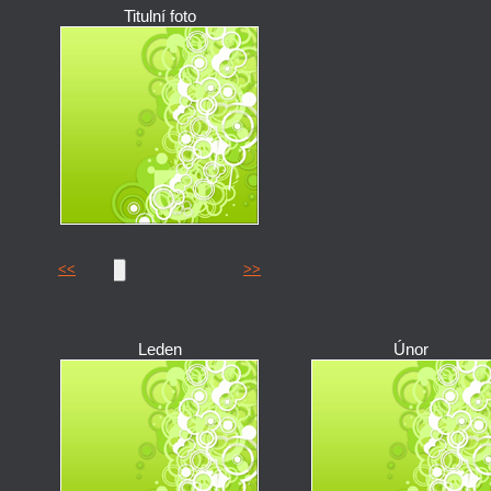
Titulní foto
<<
>>
Leden
Únor