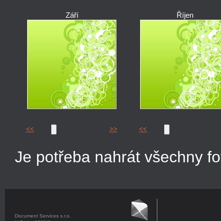
Září
Říjen
<<
>>
<<
Je potřeba nahrát všechny fo
Document Services s.r.o.