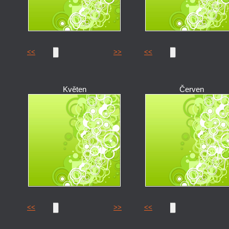
<<
>>
<<
Květen
Červen
<<
>>
<<