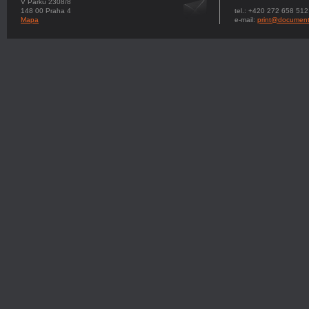
V Parku 2308/8
148 00 Praha 4
tel.: +420 272 658 512
Mapa
e-mail:
print@document